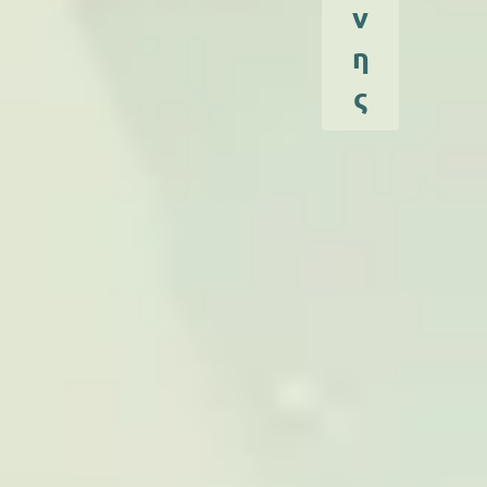
ν
η
ς